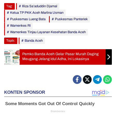
Tag:
Illiza Sa’aduddin Djamal
Ketua TP PKK Aceh Marlina Usman
Puskesmas Lueng Bata
Puskesmas Panteriek
Wamenkes RI
Wamenkes Tinjau Layanan Kesehatan Banda Aceh
Topik:
Banda Aceh
Pemko Banda Aceh Gelar Pasar Murah Daging
Meugang Jelang Idul Adha, Ini Lokasinya