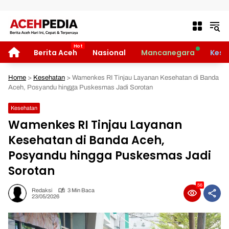
Langsung ke konten
HOME
Berita Aceh
Nasional
Mancanegara
Kese
Home
>
Kesehatan
>
Wamenkes RI Tinjau Layanan Kesehatan di Banda
Aceh, Posyandu hingga Puskesmas Jadi Sorotan
Kesehatan
Wamenkes RI Tinjau Layanan
Kesehatan di Banda Aceh,
Posyandu hingga Puskesmas Jadi
Sorotan
56
Redaksi
3 Min Baca
23/05/2026