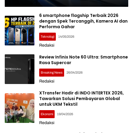
Kerjanya
6 smartphone flagship Terbaik 2026
dengan Spek Tercanggih, Kamera AI dan
Performa Gahar
Teknologi
14/05/2026
Redaksi
Review Infinix Note 60 Ultra: Smartphone
Rasa Supercar
Breaking News
26/04/2026
Redaksi
XTransfer Hadir di INDO INTERTEX 2026,
Tawarkan Solusi Pembayaran Global
untuk UKM Tekstil
Ekonomi
19/04/2026
Redaksi