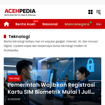
Langsung ke konten
HOME
Berita Aceh
Nasional
Mancanegara
Kese
Teknologi
Berita teknologi terbaru hari ini seputar gadget, internet, AI, dan inovasi
digital. Update cepat dan terpercaya dunia teknologi modern di
Acehpedia.
Teknologi
Pemerintah Wajibkan Registrasi
Kartu SIM Biometrik Mulai 1 Juli
2026, Ini Tujuan dan Cara
31/05/2026
Admin