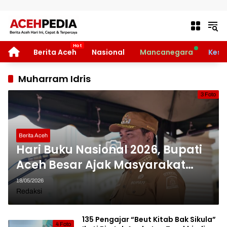
Langsung ke konten
HOME
Berita Aceh
Nasional
Mancanegara
Kese
Muharram Idris
3 Foto
Berita Aceh
Hari Buku Nasional 2026, Bupati
Aceh Besar Ajak Masyarakat
Tingkatkan Budaya Literasi
18/05/2026
Redaksi
135 Pengajar “Beut Kitab Bak Sikula”
4 Foto