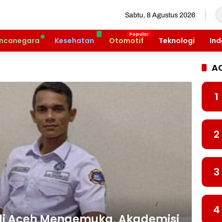
Sabtu, 8 Agustus 2026
ncanegara
Kesehatan
Otomotif
Teknologi
Ind
A
1
2
3
4
 di Aceh Mengemuka, Akademisi