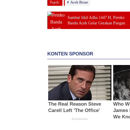
Topik:
Aceh Besar
Sambut Idul Adha 1447 H, Pemko
Banda Aceh Gelar Gerakan Pangan
Murah di Dua Lokasi