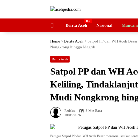
Langsung
ke
konten
HOME
Berita Aceh
Nasional
Mancane
Home
>
Berita Aceh
>
Satpol PP dan WH Aceh Besar 
Nongkrong hingga Magrib
Berita Aceh
Satpol PP dan WH Ac
Keliling, Tindaklanj
Mudi Nongkrong hin
Redaksi
3 Min Baca
10/05/2026
Petugas Satpol PP dan WH Aceh Besar mensosialisasikan ten