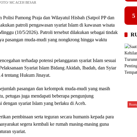
6). FOTO/ MC ACEH BESAR
5
n Polisi Pamong Praja dan Wilayatul Hisbah (Satpol PP dan
ukan patroli pengawasan syariat Islam di kawasan wisata
nggu (10/5/2026). Patroli tersebut dilakukan sebagai tindak
R
aknya pasangan muda-mudi yang nongkrong hingga waktu
encegahan terhadap potensi pelanggaran syariat Islam sesuai
laksanaan Syariat Islam Bidang Akidah, Ibadah, dan Syiar
4 tentang Hukum Jinayat.
 sejumlah pasangan dan kelompok muda-mudi yang masih
tu, petugas juga mendapati beberapa pengunjung
 dengan syariat Islam yang berlaku di Aceh.
Ruan
kan pembinaan serta teguran secara humanis kepada para
asyarakat segera kembali ke rumah masing-masing guna
turan syariat.