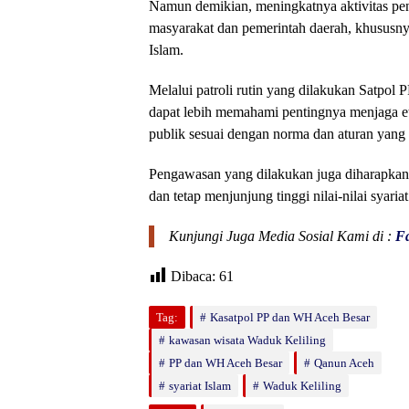
Namun demikian, meningkatnya aktivitas pen
masyarakat dan pemerintah daerah, khususnya
Islam.
Melalui patroli rutin yang dilakukan Satpo
dapat lebih memahami pentingnya menjaga eti
publik sesuai dengan norma dan aturan yang 
Pengawasan yang dilakukan juga diharapka
dan tetap menjunjung tinggi nilai-nilai syari
Kunjungi Juga Media Sosial Kami di :
F
Dibaca:
61
Tag:
Kasatpol PP dan WH Aceh Besar
kawasan wisata Waduk Keliling
PP dan WH Aceh Besar
Qanun Aceh
syariat Islam
Waduk Keliling