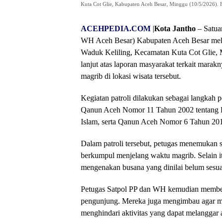
Kuta Cot Glie, Kabupaten Aceh Besar, Minggu (10/5/202
ACEHPEDIA.COM
|
Kota Jantho
– Satua
WH Aceh Besar) Kabupaten Aceh Besar melak
Waduk Keliling, Kecamatan Kuta Cot Glie, Mi
lanjut atas laporan masyarakat terkait mar
magrib di lokasi wisata tersebut.
Kegiatan patroli dilakukan sebagai langkah p
Qanun Aceh Nomor 11 Tahun 2002 tentang Pe
Islam, serta Qanun Aceh Nomor 6 Tahun 201
Dalam patroli tersebut, petugas menemukan
berkumpul menjelang waktu magrib. Selain i
mengenakan busana yang dinilai belum sesuai
Petugas Satpol PP dan WH kemudian memberi
pengunjung. Mereka juga mengimbau agar m
menghindari aktivitas yang dapat melanggar a