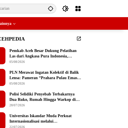
ainnya
CEHPEDIA
Pemkab Aceh Besar Dukung Pelatihan
Las dari Angkasa Pura Indonesia,
Peserta Dapat Mesin Las Gratis Usai
05/08/2026
Pelatihan
PLN Merawat Ingatan Kolektif di Balik
Lensa: Pameran “Prahara Pulau Emas”
Singgah di Serambi Mekkah
05/08/2026
Polisi Selidiki Penyebab Terbakarnya
Dua Ruko, Rumah Hingga Warkop di
Lamteumen Timur Banda Aceh
28/07/2026
Universitas Iskandar Muda Perkuat
Internasionalisasi melalui
Penandatanganan MoU dengan
22/07/2026