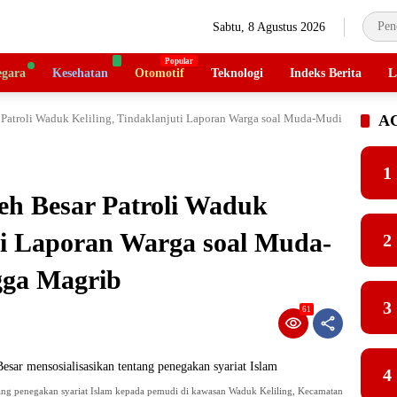
Sabtu, 8 Agustus 2026
gara
Kesehatan
Otomotif
Teknologi
Indeks Berita
L
Patroli Waduk Keliling, Tindaklanjuti Laporan Warga soal Muda-Mudi
A
1
eh Besar Patroli Waduk
uti Laporan Warga soal Muda-
2
gga Magrib
3
61
4
tang penegakan syariat Islam kepada pemudi di kawasan Waduk Keliling, Kecamatan