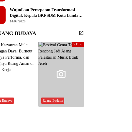
Sembilan Institusi Pendidikan Thailand
Selatan
Wujudkan Percepatan Transformasi
Digital, Kepala BKPSDM Kota Banda
Aceh Ajak ASN Manfaatkan Lemari
14/07/2026
Digital
UANG BUDAYA
5 Foto
g Budaya
Ruang Budaya