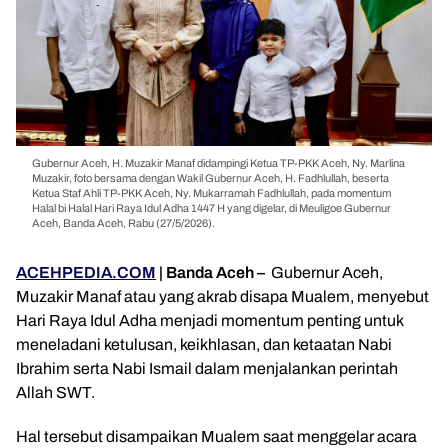
Gubernur Aceh, H. Muzakir Manaf didampingi Ketua TP-PKK Aceh, Ny. Marlina
Muzakir, foto bersama dengan Wakil Gubernur Aceh, H. Fadhlullah, beserta
Ketua Staf Ahli TP-PKK Aceh, Ny. Mukarramah Fadhlullah, pada momentum
Halal bi Halal Hari Raya Idul Adha 1447 H yang digelar, di Meuligoe Gubernur
Aceh, Banda Aceh, Rabu (27/5/2026).
ACEHPEDIA.COM
| Banda Aceh –
Gubernur
Aceh
,
Muzakir Manaf
atau yang akrab disapa Mualem, menyebut
Hari Raya Idul Adha menjadi momentum penting untuk
meneladani ketulusan, keikhlasan, dan ketaatan Nabi
Ibrahim serta Nabi Ismail dalam menjalankan perintah
Allah SWT.
Hal tersebut disampaikan Mualem saat menggelar acara