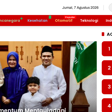
Jumat, 7 Agustus 2026
ncanegara
Kesehatan
Otomotif
Teknologi
Ind
A
1
2
3
4
omentum Mentauladani