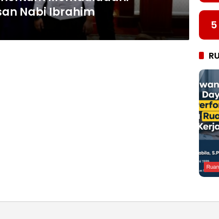
san Nabi Ibrahim
5
R
Ruan