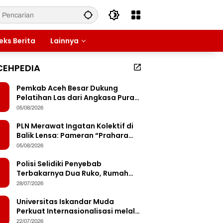
eks Berita
Lainnya
CEHPEDIA
Pemkab Aceh Besar Dukung
Pelatihan Las dari Angkasa Pura
Indonesia, Peserta Dapat Mesin
05/08/2026
Las Gratis Usai Pelatihan
PLN Merawat Ingatan Kolektif di
Balik Lensa: Pameran “Prahara
Pulau Emas” Singgah di Serambi
05/08/2026
Mekkah
Polisi Selidiki Penyebab
Terbakarnya Dua Ruko, Rumah
Hingga Warkop di Lamteumen
28/07/2026
Timur Banda Aceh
Universitas Iskandar Muda
Perkuat Internasionalisasi melalui
Penandatanganan MoU dengan
22/07/2026