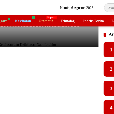
Kamis, 6 Agustus 2026
gara
Kesehatan
Otomotif
Teknologi
Indeks Berita
L
um Mentauladani Ketulusan dan
A
1
2
3
4