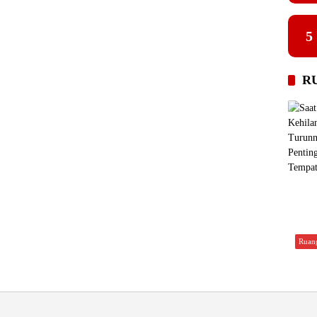
5
R
Ruan