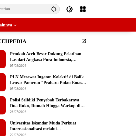
ainnya
CEHPEDIA
Pemkab Aceh Besar Dukung Pelatihan
Las dari Angkasa Pura Indonesia,
Peserta Dapat Mesin Las Gratis Usai
05/08/2026
Pelatihan
PLN Merawat Ingatan Kolektif di Balik
Lensa: Pameran “Prahara Pulau Emas”
Singgah di Serambi Mekkah
05/08/2026
Polisi Selidiki Penyebab Terbakarnya
Dua Ruko, Rumah Hingga Warkop di
Lamteumen Timur Banda Aceh
28/07/2026
Universitas Iskandar Muda Perkuat
Internasionalisasi melalui
Penandatanganan MoU dengan
22/07/2026