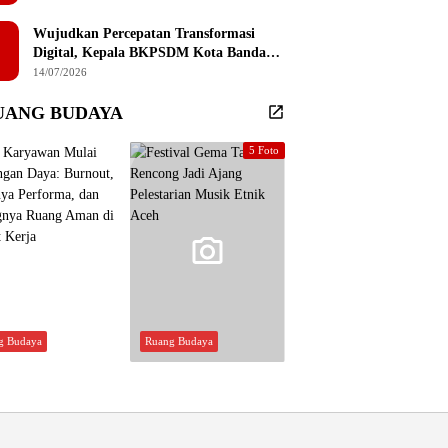
Sembilan Institusi Pendidikan Thailand
Selatan
Wujudkan Percepatan Transformasi
Digital, Kepala BKPSDM Kota Banda
Aceh Ajak ASN Manfaatkan Lemari
14/07/2026
Digital
UANG BUDAYA
5 Foto
g Budaya
Ruang Budaya