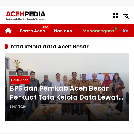
Langsung ke konten
HOME
Berita Aceh
Nasional
Mancanegara
Kese
tata kelola data Aceh Besar
Berita Aceh
BPS dan Pemkab Aceh Besar
Perkuat Tata Kelola Data Lewat
FGD PST dan EPSS
28/04/2026
Redaksi