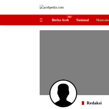
Langsung
ke
konten
HOME
Berita Aceh
Nasional
Mancane
Redaksi