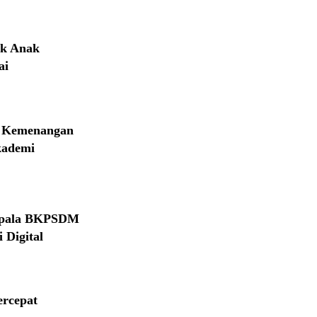
ak Anak
ai
h Kemenangan
kademi
Kepala BKPSDM
Digital
ercepat