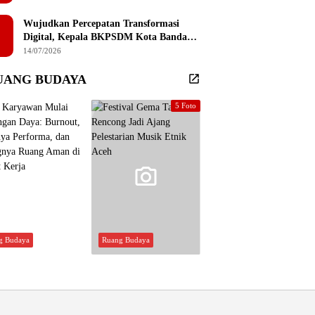
Sembilan Institusi Pendidikan Thailand
Selatan
Wujudkan Percepatan Transformasi
Digital, Kepala BKPSDM Kota Banda
Aceh Ajak ASN Manfaatkan Lemari
14/07/2026
Digital
UANG BUDAYA
5 Foto
g Budaya
Ruang Budaya