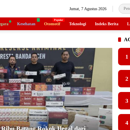
Jumat, 7 Agustus 2026
gara
Kesehatan
Otomotif
Teknologi
Indeks Berita
L
A
1
2
3
4
 Ribu Batang Rokok Ilegal dari