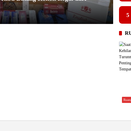
5
R
Ruan