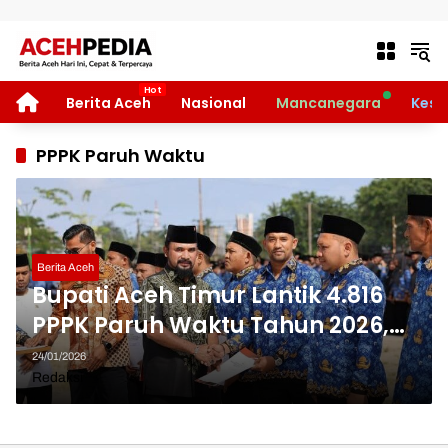
Langsung ke konten
HOME
Berita Aceh
Nasional
Mancanegara
Kese
PPPK Paruh Waktu
Berita Aceh
Bupati Aceh Timur Lantik 4.816
PPPK Paruh Waktu Tahun 2026,
Ini Pesan Tegasnya
24/01/2026
Redaksi