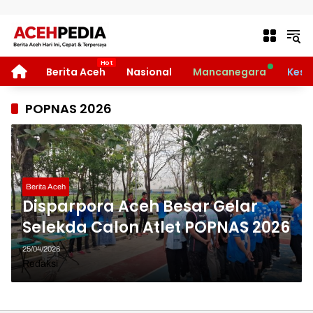
Langsung ke konten
HOME
Berita Aceh
Nasional
Mancanegara
Kese
POPNAS 2026
Berita Aceh
Disparpora Aceh Besar Gelar
Selekda Calon Atlet POPNAS 2026
25/04/2026
Redaksi