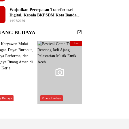
Sembilan Institusi Pendidikan Thailand
Selatan
Wujudkan Percepatan Transformasi
Digital, Kepala BKPSDM Kota Banda
Aceh Ajak ASN Manfaatkan Lemari
14/07/2026
Digital
UANG BUDAYA
5 Foto
g Budaya
Ruang Budaya