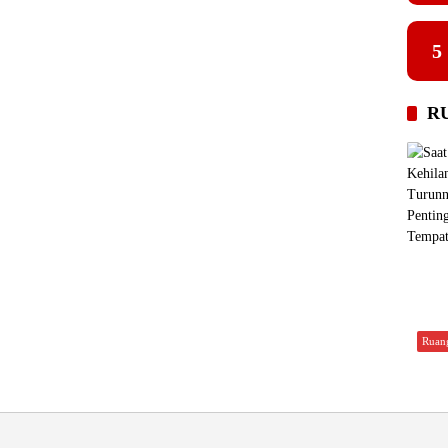
5
R
Ruan