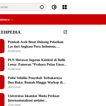
ainnya
CEHPEDIA
Pemkab Aceh Besar Dukung Pelatihan
Las dari Angkasa Pura Indonesia,
Peserta Dapat Mesin Las Gratis Usai
05/08/2026
Pelatihan
PLN Merawat Ingatan Kolektif di Balik
Lensa: Pameran “Prahara Pulau Emas”
Singgah di Serambi Mekkah
05/08/2026
Polisi Selidiki Penyebab Terbakarnya
Dua Ruko, Rumah Hingga Warkop di
Lamteumen Timur Banda Aceh
28/07/2026
Universitas Iskandar Muda Perkuat
Internasionalisasi melalui
Penandatanganan MoU dengan
22/07/2026