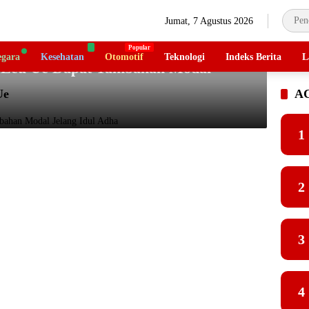
Jumat, 7 Agustus 2026
gara
Kesehatan
Otomotif
Teknologi
Indeks Berita
L
i Leu Ue Dapat Tambahan Modal
Ue
A
1
2
3
4