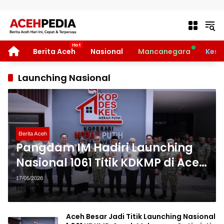
Langsung ke konten
HOME
Berita Aceh
Nasional
Mancanegara
Kese
Launching Nasional
Berita Aceh
Pangdam IM Hadiri Launching
Nasional 1061 Titik KDKMP di Aceh
Besar
17/05/2026
Redaksi
Aceh Besar Jadi Titik Launching Nasional