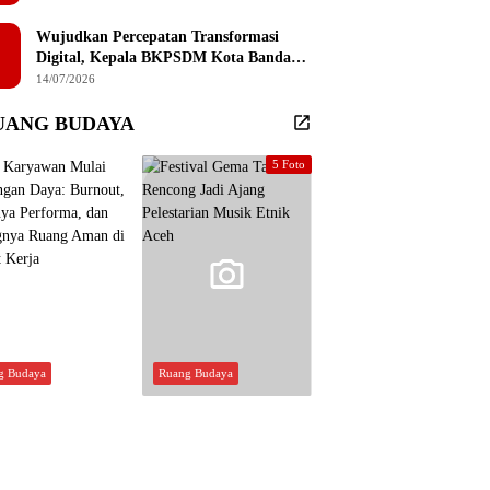
Sembilan Institusi Pendidikan Thailand
Selatan
Wujudkan Percepatan Transformasi
Digital, Kepala BKPSDM Kota Banda
Aceh Ajak ASN Manfaatkan Lemari
14/07/2026
Digital
UANG BUDAYA
5 Foto
g Budaya
Ruang Budaya