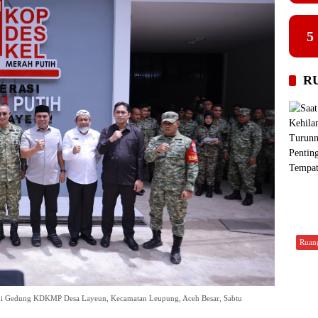
5
R
Ruan
 di Gedung KDKMP Desa Layeun, Kecamatan Leupung, Aceh Besar, Sabtu