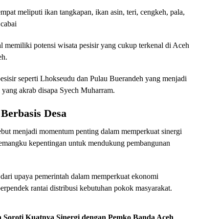
at meliputi ikan tangkapan, ikan asin, teri, cengkeh, pala,
 cabai
 memiliki potensi wisata pesisir yang cukup terkenal di Aceh
eh.
pesisir seperti Lhokseudu dan Pulau Buerandeh yang menjadi
ti yang akrab disapa Syech Muharram.
Berbasis Desa
ebut menjadi momentum penting dalam memperkuat sinergi
uh pemangku kepentingan untuk mendukung pembangunan
dari upaya pemerintah dalam memperkuat ekonomi
erpendek rantai distribusi kebutuhan pokok masyarakat.
a Soroti Kuatnya Sinergi dengan Pemko Banda Aceh