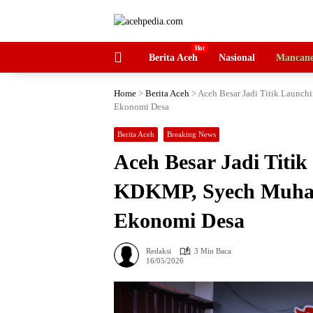
Langsung
ke
konten
HOME
Berita Aceh
Nasional
Mancane
Home
>
Berita Aceh
>
Aceh Besar Jadi Titik Launc
Ekonomi Desa
Berita Aceh
Breaking News
Aceh Besar Jadi Titik
KDKMP, Syech Muhar
Ekonomi Desa
Redaksi
3 Min Baca
16/05/2026