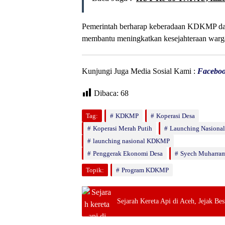
Pemerintah berharap keberadaan KDKMP dapa
membantu meningkatkan kesejahteraan warga
Kunjungi Juga Media Sosial Kami :
Facebo
Dibaca:
68
Tag:
KDKMP
Koperasi Desa
Koperasi Merah Putih
Launching Nasional
launching nasional KDKMP
Penggerak Ekonomi Desa
Syech Muharra
Topik:
Program KDKMP
Sejarah Kereta Api di Aceh, Jejak 