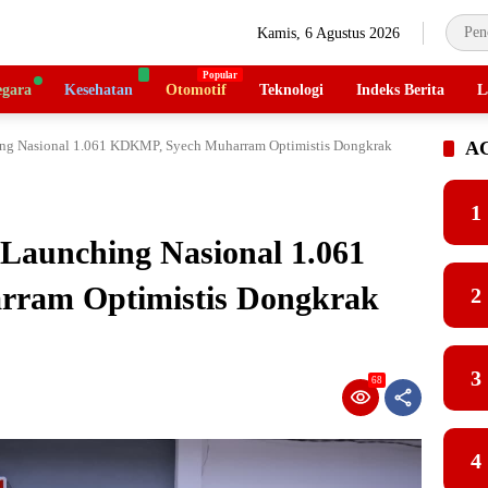
Kamis, 6 Agustus 2026
gara
Kesehatan
Otomotif
Teknologi
Indeks Berita
L
hing Nasional 1.061 KDKMP, Syech Muharram Optimistis Dongkrak
A
1
 Launching Nasional 1.061
ram Optimistis Dongkrak
2
3
68
4