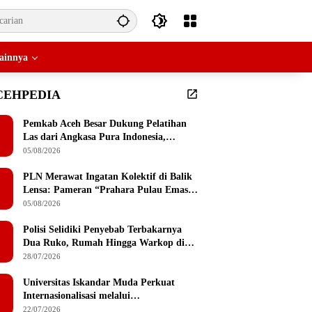
ainnya
CEHPEDIA
Pemkab Aceh Besar Dukung Pelatihan
Las dari Angkasa Pura Indonesia,
Peserta Dapat Mesin Las Gratis Usai
05/08/2026
Pelatihan
PLN Merawat Ingatan Kolektif di Balik
Lensa: Pameran “Prahara Pulau Emas”
Singgah di Serambi Mekkah
05/08/2026
Polisi Selidiki Penyebab Terbakarnya
Dua Ruko, Rumah Hingga Warkop di
Lamteumen Timur Banda Aceh
28/07/2026
Universitas Iskandar Muda Perkuat
Internasionalisasi melalui
Penandatanganan MoU dengan
22/07/2026