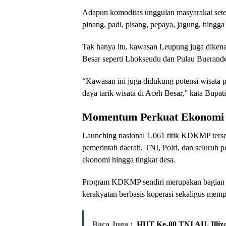
Adapun komoditas unggulan masyarakat setemp
pinang, padi, pisang, pepaya, jagung, hingga
Tak hanya itu, kawasan Leupung juga dikenal
Besar seperti Lhokseudu dan Pulau Buerand
“Kawasan ini juga didukung potensi wisata 
daya tarik wisata di Aceh Besar,” kata Bupa
Momentum Perkuat Ekonomi 
Launching nasional 1.061 titik KDKMP ters
pemerintah daerah, TNI, Polri, dan selur
ekonomi hingga tingkat desa.
Program KDKMP sendiri merupakan bagian 
kerakyatan berbasis koperasi sekaligus memp
Baca Juga :
HUT Ke-80 TNI AU, Illiz