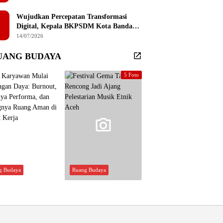
Sembilan Institusi Pendidikan Thailand
Selatan
Wujudkan Percepatan Transformasi
Digital, Kepala BKPSDM Kota Banda
Aceh Ajak ASN Manfaatkan Lemari
14/07/2026
Digital
UANG BUDAYA
5 Foto
g Budaya
Ruang Budaya