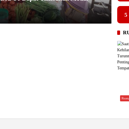
5
R
Ruan