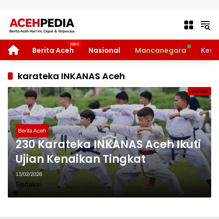
Langsung ke konten
HOME
Berita Aceh
Nasional
Mancanegara
Kese
karateka INKANAS Aceh
10 Foto
Berita Aceh
230 Karateka INKANAS Aceh Ikuti
Ujian Kenaikan Tingkat
13/02/2026
Redaksi