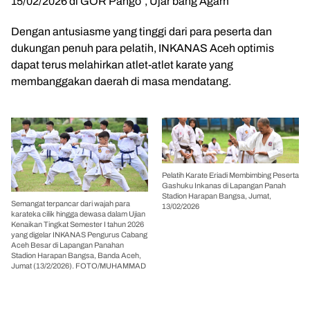
15/02/2026 di GOR Pango”, Ujar bang Agam
Dengan antusiasme yang tinggi dari para peserta dan
dukungan penuh para pelatih, INKANAS Aceh optimis
dapat terus melahirkan atlet-atlet karate yang
membanggakan daerah di masa mendatang.
Pelatih Karate Eriadi Membimbing Peserta
Gashuku Inkanas di Lapangan Panah
Stadion Harapan Bangsa, Jumat,
Semangat terpancar dari wajah para
13/02/2026
karateka cilik hingga dewasa dalam Ujian
Kenaikan Tingkat Semester I tahun 2026
yang digelar INKANAS Pengurus Cabang
Aceh Besar di Lapangan Panahan
Stadion Harapan Bangsa, Banda Aceh,
Jumat (13/2/2026). FOTO/MUHAMMAD