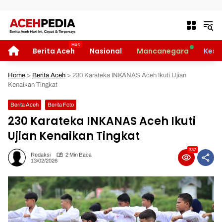
Langsung ke konten
HOME
Berita Aceh
Nasional
Mancanegara
Kese
Home
>
Berita Aceh
>
230 Karateka INKANAS Aceh Ikuti Ujian
Kenaikan Tingkat
Berita Aceh
Berita Foto
230 Karateka INKANAS Aceh Ikuti
Ujian Kenaikan Tingkat
337
Redaksi
2 Min Baca
13/02/2026