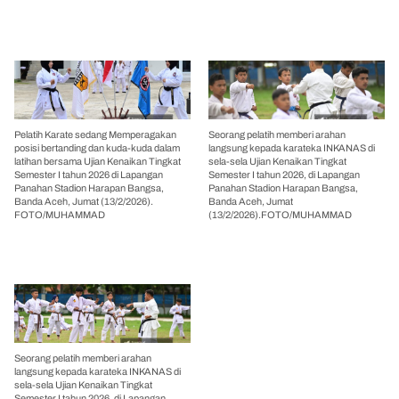
Pelatih Karate sedang Memperagakan
Seorang pelatih memberi arahan
posisi bertanding dan kuda-kuda dalam
langsung kepada karateka INKANAS di
latihan bersama Ujian Kenaikan Tingkat
sela-sela Ujian Kenaikan Tingkat
Semester I tahun 2026 di Lapangan
Semester I tahun 2026, di Lapangan
Panahan Stadion Harapan Bangsa,
Panahan Stadion Harapan Bangsa,
Banda Aceh, Jumat (13/2/2026).
Banda Aceh, Jumat
FOTO/MUHAMMAD
(13/2/2026).FOTO/MUHAMMAD
Seorang pelatih memberi arahan
langsung kepada karateka INKANAS di
sela-sela Ujian Kenaikan Tingkat
Semester I tahun 2026, di Lapangan