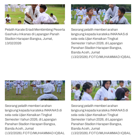
Pelatih Karate Eriadi Membimbing Peserta
Seorang pelatih memberi arahan
Gashuku Inkanas di Lapangan Panah
langsung kepada karateka INKANAS di
Stadion Harapan Bangsa, Jumat,
sela-sela Ujian Kenaikan Tingkat
13/02/2026
Semester I tahun 2026, di Lapangan
Panahan Stadion Harapan Bangsa,
Banda Aceh, Jumat
(13/2/2026).FOTO/MUHAMMAD IQBAL
Seorang pelatih memberi arahan
Seorang pelatih memberi arahan
langsung kepada karateka INKANAS di
langsung kepada karateka INKANAS di
sela-sela Ujian Kenaikan Tingkat
sela-sela Ujian Kenaikan Tingkat
Semester I tahun 2026, di Lapangan
Semester I tahun 2026, di Lapangan
Panahan Stadion Harapan Bangsa,
Panahan Stadion Harapan Bangsa,
Banda Aceh, Jumat
Banda Aceh, Jumat
(13/2/2026).FOTO/MUHAMMAD IQBAL
(13/2/2026).FOTO/MUHAMMAD IQBAL