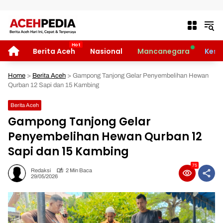
Langsung ke konten
HOME
Berita Aceh
Nasional
Mancanegara
Kese
Home
>
Berita Aceh
>
Gampong Tanjong Gelar Penyembelihan Hewan
Qurban 12 Sapi dan 15 Kambing
Berita Aceh
Gampong Tanjong Gelar
Penyembelihan Hewan Qurban 12
Sapi dan 15 Kambing
75
Redaksi
2 Min Baca
29/05/2026