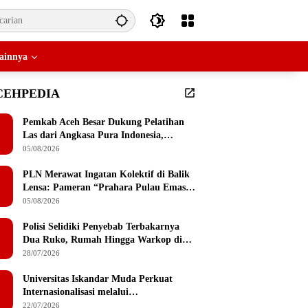
ainnya
CEHPEDIA
Pemkab Aceh Besar Dukung Pelatihan
Las dari Angkasa Pura Indonesia,
Peserta Dapat Mesin Las Gratis Usai
05/08/2026
Pelatihan
PLN Merawat Ingatan Kolektif di Balik
Lensa: Pameran “Prahara Pulau Emas”
Singgah di Serambi Mekkah
05/08/2026
Polisi Selidiki Penyebab Terbakarnya
Dua Ruko, Rumah Hingga Warkop di
Lamteumen Timur Banda Aceh
28/07/2026
Universitas Iskandar Muda Perkuat
Internasionalisasi melalui
Penandatanganan MoU dengan
22/07/2026