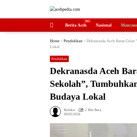
Langsung
ke
konten
HOME
Berita Aceh
Nasional
Mancane
Home
>
Pendidikan
>
Dekranasda Aceh Barat Gelar
Lokal
Pendidikan
Dekranasda Aceh Bar
Sekolah”, Tumbuhkan 
Budaya Lokal
Redaksi
2 Min Baca
09/05/2026