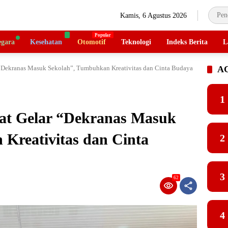
Kamis, 6 Agustus 2026
gara
Kesehatan
Otomotif
Teknologi
Indeks Berita
L
 “Dekranas Masuk Sekolah”, Tumbuhkan Kreativitas dan Cinta Budaya
A
1
at Gelar “Dekranas Masuk
Kreativitas dan Cinta
2
3
62
4