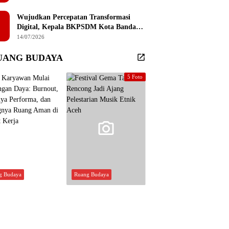
Sembilan Institusi Pendidikan Thailand
Selatan
Wujudkan Percepatan Transformasi
Digital, Kepala BKPSDM Kota Banda
Aceh Ajak ASN Manfaatkan Lemari
14/07/2026
Digital
UANG BUDAYA
5 Foto
g Budaya
Ruang Budaya