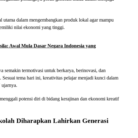
odal utama dalam mengembangkan produk lokal agar mampu
emiliki nilai ekonomi yang tinggi.
sila: Awal Mula Dasar Negara Indonesia yang
wa semakin termotivasi untuk berkarya, berinovasi, dan
esuai tema hari ini, kreativitas pelajar menjadi kunci dalam
 ujarnya.
menggali potensi diri di bidang kerajinan dan ekonomi kreatif
olah Diharapkan Lahirkan Generasi