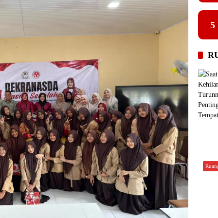
5
R
Ruan