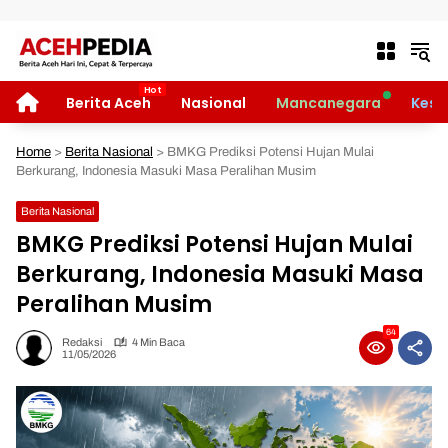
Langsung ke konten
HOME
Berita Aceh
Nasional
Mancanegara
Kese
Home
>
Berita Nasional
>
BMKG Prediksi Potensi Hujan Mulai
Berkurang, Indonesia Masuki Masa Peralihan Musim
Berita Nasional
BMKG Prediksi Potensi Hujan Mulai
Berkurang, Indonesia Masuki Masa
Peralihan Musim
64
Redaksi
4 Min Baca
11/05/2026