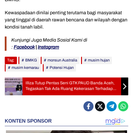
Kewaspadaan dinilai penting terutama bagi masyarakat
yang tinggal di daerah rawan bencana dan wilayah dengan
kondisi tanah labil.
Kunjungi Juga Media Sosial Kami di
:
Facebook
|
Instagram
Tag:
BMKG
monsun Australia
musim hujan
musim kemarau
Potensi Hujan
Illiza Tutup Pentas Seni GTK PAUD Banda Aceh,
Tegaskan Tak Ada Ruang Kekerasan Terhadap
Anak