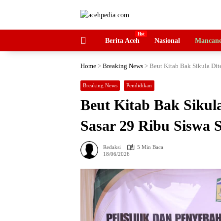
Langsung
ke
konten
HOME
Berita Aceh
Nasional
Mancane
Home
>
Breaking News
>
Beut Kitab Bak Sikula Dit
Breaking News
Pendidikan
Beut Kitab Bak Sikula
Sasar 29 Ribu Siswa
Redaksi
5 Min Baca
18/06/2026