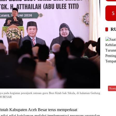
5
R
Ruan
 pada kegiatan peusijuek ratusan guru Beut Kitab bak Sikula, di halaman Gedung
CEH BESAR
ntah Kabupaten Aceh Besar terus memperkuat
ilai-nilai keislaman melalui implementasi program unggulan