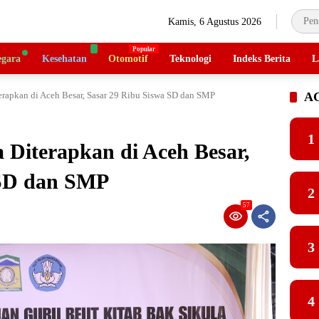
Kamis, 6 Agustus 2026
gara
Kesehatan
Otomotif
Teknologi
Indeks Berita
L
erapkan di Aceh Besar, Sasar 29 Ribu Siswa SD dan SMP
A
1
 Diterapkan di Aceh Besar,
 SD dan SMP
2
57
3
4