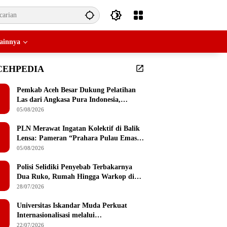
ainnya
CEHPEDIA
Pemkab Aceh Besar Dukung Pelatihan
Las dari Angkasa Pura Indonesia,
Peserta Dapat Mesin Las Gratis Usai
05/08/2026
Pelatihan
PLN Merawat Ingatan Kolektif di Balik
Lensa: Pameran “Prahara Pulau Emas”
Singgah di Serambi Mekkah
05/08/2026
Polisi Selidiki Penyebab Terbakarnya
Dua Ruko, Rumah Hingga Warkop di
Lamteumen Timur Banda Aceh
28/07/2026
Universitas Iskandar Muda Perkuat
Internasionalisasi melalui
Penandatanganan MoU dengan
22/07/2026