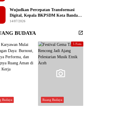
Sembilan Institusi Pendidikan Thailand
Selatan
Wujudkan Percepatan Transformasi
Digital, Kepala BKPSDM Kota Banda
Aceh Ajak ASN Manfaatkan Lemari
14/07/2026
Digital
UANG BUDAYA
5 Foto
g Budaya
Ruang Budaya