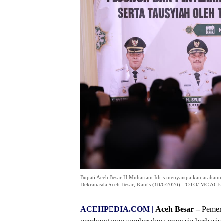
Bupati Aceh Besar H Muharram Idris menyampaikan arahannya
Dekranasda Aceh Besar, Kamis (18/6/2026). FOTO/ MC A
ACEHPEDIA.COM |
Aceh Besar –
Pemeri
pembangunan sumber daya manusia berbasis n