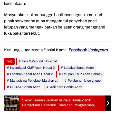
kecelakaan.
Masyarakat kini menunggu hasil investigasi resmi dari
pihak berwenang guna mengetahui penyebab pasti
letupan yang mengakibatkan belasan orang mengalami
luka bakar tersebut.
Kunjungi Juga Media Sosial Kami :
Facebook
|
Instagram
Tag:
Illiza Sa’aduddin Djamal
Investigasi KMP Aceh Hebat 2
Ledakan kapal Aceh
Ledakan Kapal Aceh Hebat 2
Letupan KMP Aceh Hebat 2
Mahasiswa Poltekpel Malahayati
Pelabuhan Ulee Lheue
RSUZA Banda Aceh
Wali Kota Banda Aceh
Skuad Timnas Jerman di Piala Dunia 2026:
Perpaduan Generasi Emas dan Pengalaman,
Siap Kejar Gelar Kelima