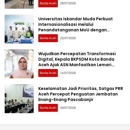
Berita Aceh
28/07/2026
Universitas Iskandar Muda Perkuat
Internasionalisasi melalui
Penandatanganan MoU dengan
Sembilan Institusi Pendidikan Thailand
Berita Aceh
22/07/2026
Selatan
Wujudkan Percepatan Transformasi
Digital, Kepala BKPSDM Kota Banda
Aceh Ajak ASN Manfaatkan Lemari
Digital
Berita Aceh
14/07/2026
Keselamatan Jadi Prioritas, Satgas PRR
Aceh Percepat Penguatan Jembatan
Enang-Enang Pascabanjir
Berita Aceh
08/07/2026