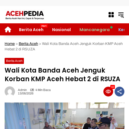
Langsung ke konten
HOME
Berita Aceh
Nasional
Mancanegara
Kese
Home
>
Berita Aceh
>
Wali Kota Banda Aceh Jenguk Korban KMP Aceh
Hebat 2 di RSUZA
Berita Aceh
Wali Kota Banda Aceh Jenguk
Korban KMP Aceh Hebat 2 di RSUZA
40
Admin
4 Min Baca
13/06/2026