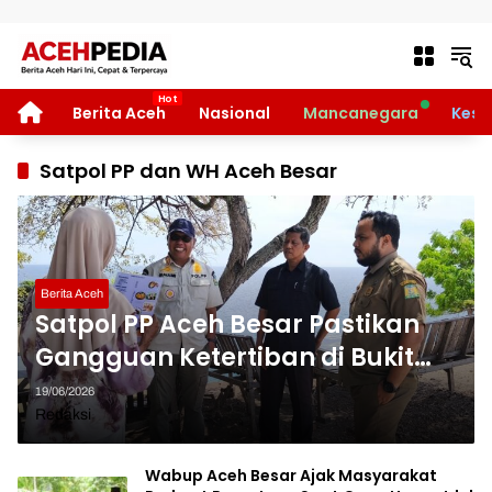
Langsung ke konten
HOME
Berita Aceh
Nasional
Mancanegara
Kese
Satpol PP dan WH Aceh Besar
Berita Aceh
Satpol PP Aceh Besar Pastikan
Gangguan Ketertiban di Bukit
Lamreh Tak Terulang,
19/06/2026
Pengawasan Diperketat
Redaksi
Wabup Aceh Besar Ajak Masyarakat