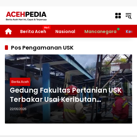
Langsung ke konten
HOME
Berita Aceh
Nasional
Mancanegara
Kese
Pos Pengamanan USK
Berita Aceh
Gedung Fakultas Pertanian USK
Terbakar Usai Keributan
Mahasiswa, Polisi Selidiki Pelaku
22/05/2026
Redaksi