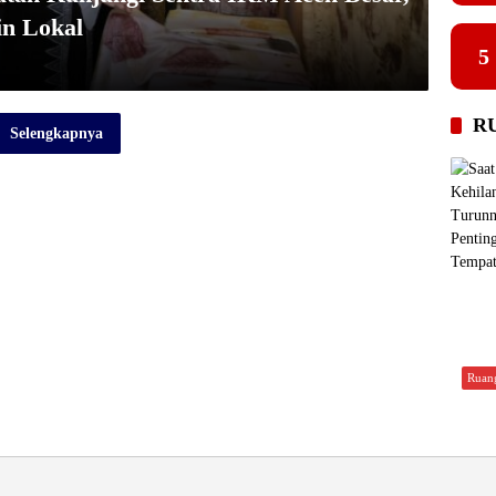
in Lokal
5
R
Selengkapnya
Ruan