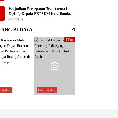
Sembilan Institusi Pendidikan Thailand
Selatan
Wujudkan Percepatan Transformasi
Digital, Kepala BKPSDM Kota Banda
Aceh Ajak ASN Manfaatkan Lemari
14/07/2026
Digital
UANG BUDAYA
5 Foto
g Budaya
Ruang Budaya