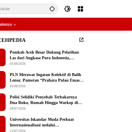
ainnya
CEHPEDIA
Pemkab Aceh Besar Dukung Pelatihan
Las dari Angkasa Pura Indonesia,
Peserta Dapat Mesin Las Gratis Usai
05/08/2026
Pelatihan
PLN Merawat Ingatan Kolektif di Balik
Lensa: Pameran “Prahara Pulau Emas”
Singgah di Serambi Mekkah
05/08/2026
Polisi Selidiki Penyebab Terbakarnya
Dua Ruko, Rumah Hingga Warkop di
Lamteumen Timur Banda Aceh
28/07/2026
Universitas Iskandar Muda Perkuat
Internasionalisasi melalui
Penandatanganan MoU dengan
22/07/2026