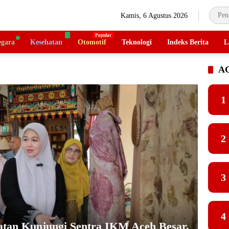
Kamis, 6 Agustus 2026
gara
Kesehatan
Otomotif
Teknologi
Indeks Berita
L
A
1
2
3
4
atan Kunjungi Sentra IKM Aceh Besar,