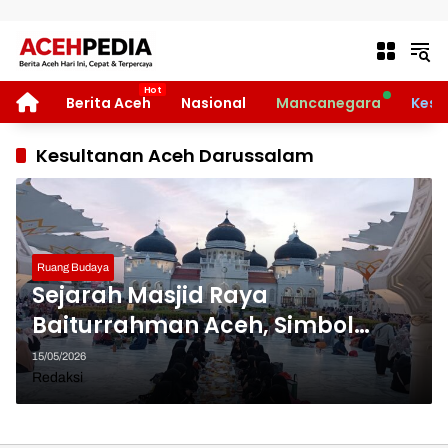
Langsung ke konten
HOME
Berita Aceh
Nasional
Mancanegara
Kese
Kesultanan Aceh Darussalam
Ruang Budaya
Sejarah Masjid Raya
Baiturrahman Aceh, Simbol
Peradaban dan Keteguhan
15/05/2026
Tanah Rencong
Redaksi