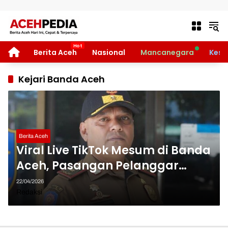
Langsung ke konten
HOME
Berita Aceh
Nasional
Mancanegara
Kese
Kejari Banda Aceh
Berita Aceh
Viral Live TikTok Mesum di Banda
Aceh, Pasangan Pelanggar
Syariat Resmi Dilimpahkan ke
22/04/2026
Jaksa
Redaksi