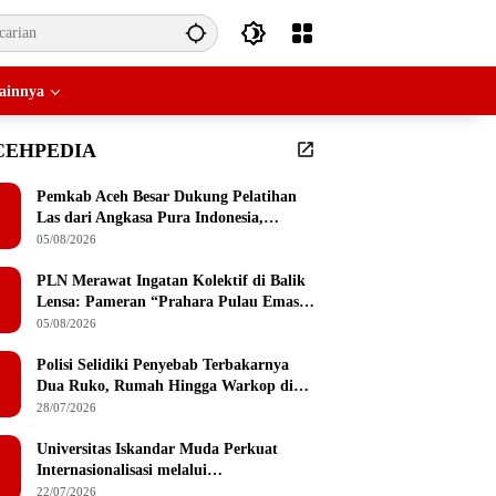
ainnya
CEHPEDIA
Pemkab Aceh Besar Dukung Pelatihan
Las dari Angkasa Pura Indonesia,
Peserta Dapat Mesin Las Gratis Usai
05/08/2026
Pelatihan
PLN Merawat Ingatan Kolektif di Balik
Lensa: Pameran “Prahara Pulau Emas”
Singgah di Serambi Mekkah
05/08/2026
Polisi Selidiki Penyebab Terbakarnya
Dua Ruko, Rumah Hingga Warkop di
Lamteumen Timur Banda Aceh
28/07/2026
Universitas Iskandar Muda Perkuat
Internasionalisasi melalui
Penandatanganan MoU dengan
22/07/2026