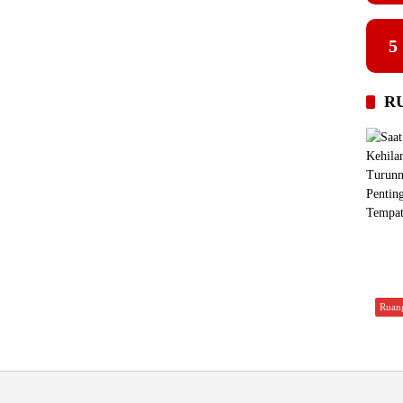
5
R
Ruan