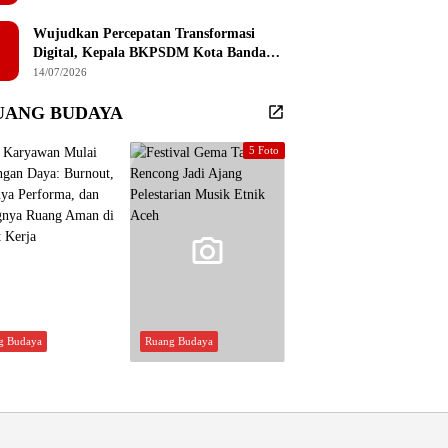
Sembilan Institusi Pendidikan Thailand
Selatan
Wujudkan Percepatan Transformasi
Digital, Kepala BKPSDM Kota Banda
Aceh Ajak ASN Manfaatkan Lemari
14/07/2026
Digital
UANG BUDAYA
5 Foto
g Budaya
Ruang Budaya