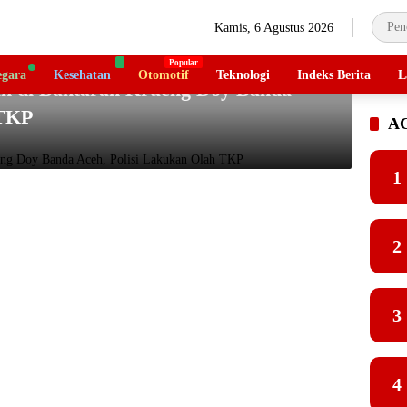
Kamis, 6 Agustus 2026
gara
Kesehatan
Otomotif
Teknologi
Indeks Berita
L
an di Bantaran Krueng Doy Banda
 TKP
A
1
2
3
4