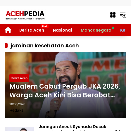
Langsung ke konten
HOME
Berita Aceh
Nasional
Mancanegara
Kese
jaminan kesehatan Aceh
Berita Aceh
Mualem Cabut Pergub JKA 2026,
Warga Aceh Kini Bisa Berobat
Gratis Seperti Biasa
18/05/2026
Redaksi
Jaringan Aneuk Syuhada Desak