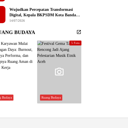
Sembilan Institusi Pendidikan Thailand
Selatan
Wujudkan Percepatan Transformasi
Digital, Kepala BKPSDM Kota Banda
Aceh Ajak ASN Manfaatkan Lemari
14/07/2026
Digital
UANG BUDAYA
5 Foto
g Budaya
Ruang Budaya