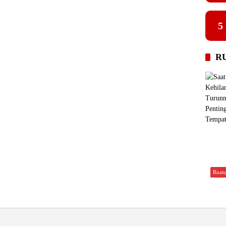
5
R
Ruan