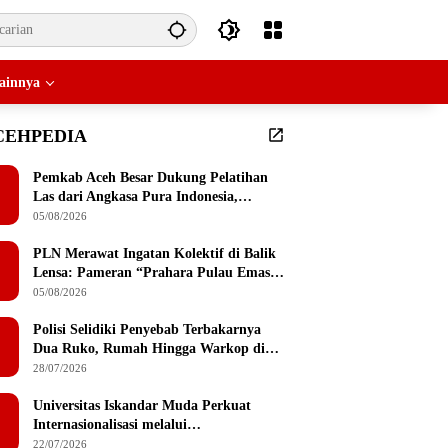
ainnya
CEHPEDIA
Pemkab Aceh Besar Dukung Pelatihan
Las dari Angkasa Pura Indonesia,
Peserta Dapat Mesin Las Gratis Usai
05/08/2026
Pelatihan
PLN Merawat Ingatan Kolektif di Balik
Lensa: Pameran “Prahara Pulau Emas”
Singgah di Serambi Mekkah
05/08/2026
Polisi Selidiki Penyebab Terbakarnya
Dua Ruko, Rumah Hingga Warkop di
Lamteumen Timur Banda Aceh
28/07/2026
Universitas Iskandar Muda Perkuat
Internasionalisasi melalui
Penandatanganan MoU dengan
22/07/2026