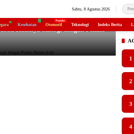
Sabtu, 8 Agustus 2026
gara
Kesehatan
Otomotif
Teknologi
Indeks Berita
L
oroti Kuatnya Sinergi dengan Pemko
A
1
2
3
4