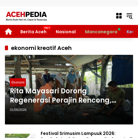
Langsung ke konten
HOME
Berita Aceh
Nasional
Mancanegara
Kese
ekonomi kreatif Aceh
Ekonomi
Rita Mayasari Dorong
Regenerasi Perajin Rencong,
Jaga Warisan Tanoh Rencong
01/05/2026
Tetap Hidup
Redaksi
Festival Srimusim Lampuuk 2026: