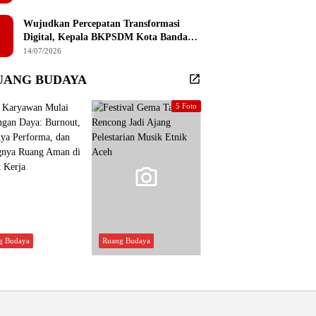
Sembilan Institusi Pendidikan Thailand
Selatan
Wujudkan Percepatan Transformasi
Digital, Kepala BKPSDM Kota Banda
Aceh Ajak ASN Manfaatkan Lemari
14/07/2026
Digital
UANG BUDAYA
5 Foto
g Budaya
Ruang Budaya