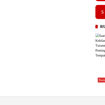
5
R
Ruan