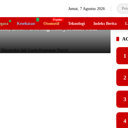
Jumat, 7 Agustus 2026
gara
Kesehatan
Otomotif
Teknologi
Indeks Berita
L
eks, BSSN Dorong Masyarakat Jadi
A
1
2
3
4