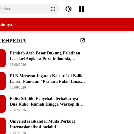
ainnya
CEHPEDIA
Pemkab Aceh Besar Dukung Pelatihan
Las dari Angkasa Pura Indonesia,
Peserta Dapat Mesin Las Gratis Usai
05/08/2026
Pelatihan
PLN Merawat Ingatan Kolektif di Balik
Lensa: Pameran “Prahara Pulau Emas”
Singgah di Serambi Mekkah
05/08/2026
Polisi Selidiki Penyebab Terbakarnya
Dua Ruko, Rumah Hingga Warkop di
Lamteumen Timur Banda Aceh
28/07/2026
Universitas Iskandar Muda Perkuat
Internasionalisasi melalui
Penandatanganan MoU dengan
22/07/2026