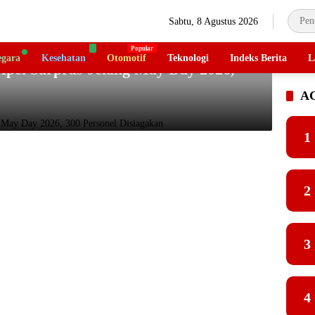
Sabtu, 8 Agustus 2026
gara
Kesehatan
Otomotif
Teknologi
Indeks Berita
L
Apel Sarpras Jelang May Day 2026,
A
1
2
3
4