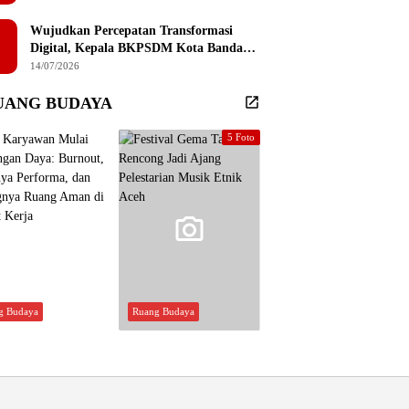
Sembilan Institusi Pendidikan Thailand
Selatan
Wujudkan Percepatan Transformasi
Digital, Kepala BKPSDM Kota Banda
Aceh Ajak ASN Manfaatkan Lemari
14/07/2026
Digital
UANG BUDAYA
5 Foto
g Budaya
Ruang Budaya