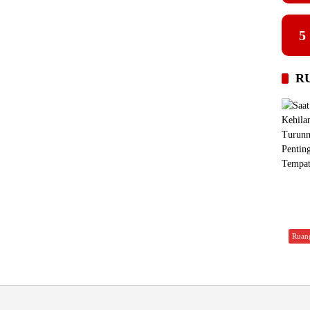
5
R
Ruan