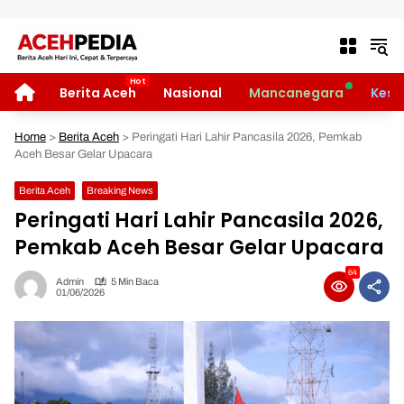
Langsung ke konten
HOME
Berita Aceh
Nasional
Mancanegara
Kese
Home
>
Berita Aceh
>
Peringati Hari Lahir Pancasila 2026, Pemkab
Aceh Besar Gelar Upacara
Berita Aceh
Breaking News
Peringati Hari Lahir Pancasila 2026,
Pemkab Aceh Besar Gelar Upacara
64
Admin
5 Min Baca
01/06/2026