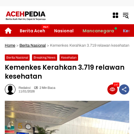
Langsung ke konten
HOME
Berita Aceh
Nasional
Mancanegara
Kese
Home
>
Berita Nasional
>
Kemenkes Kerahkan 3.719 relawan kesehatan
Berita Nasional
Breaking News
Kesehatan
Kemenkes Kerahkan 3.719 relawan
kesehatan
147
Redaksi
2 Min Baca
11/01/2026