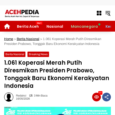
Langsung ke konten
HOME
Berita Aceh
Nasional
Mancanegara
Kese
Home
>
Berita Nasional
>
1.061 Koperasi Merah Putih Diresmikan
Presiden Prabowo, Tonggak Baru Ekonomi Kerakyatan Indonesia
Berita Nasional
Breaking News
1.061 Koperasi Merah Putih
Diresmikan Presiden Prabowo,
Tonggak Baru Ekonomi Kerakyatan
Indonesia
77
Redaksi
3 Min Baca
16/05/2026