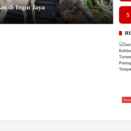
an di Ingin Jaya
5
R
Ruan