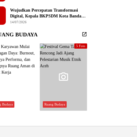
Sembilan Institusi Pendidikan Thailand
Selatan
Wujudkan Percepatan Transformasi
Digital, Kepala BKPSDM Kota Banda
Aceh Ajak ASN Manfaatkan Lemari
14/07/2026
Digital
UANG BUDAYA
5 Foto
g Budaya
Ruang Budaya