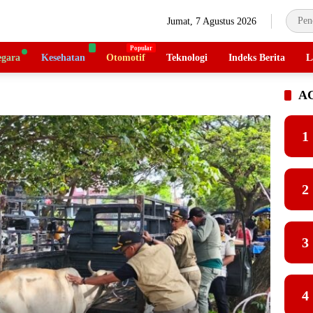
Jumat, 7 Agustus 2026
gara
Kesehatan
Otomotif
Teknologi
Indeks Berita
L
A
1
2
3
4