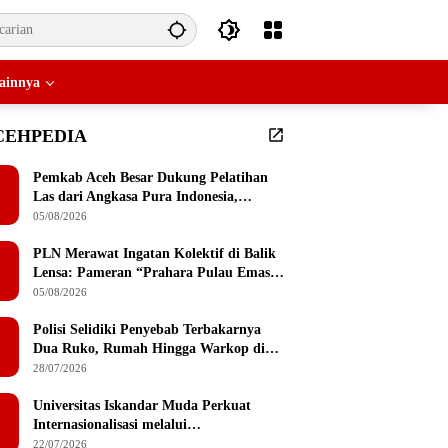
ainnya
CEHPEDIA
Pemkab Aceh Besar Dukung Pelatihan
Las dari Angkasa Pura Indonesia,
Peserta Dapat Mesin Las Gratis Usai
05/08/2026
Pelatihan
PLN Merawat Ingatan Kolektif di Balik
Lensa: Pameran “Prahara Pulau Emas”
Singgah di Serambi Mekkah
05/08/2026
Polisi Selidiki Penyebab Terbakarnya
Dua Ruko, Rumah Hingga Warkop di
Lamteumen Timur Banda Aceh
28/07/2026
Universitas Iskandar Muda Perkuat
Internasionalisasi melalui
Penandatanganan MoU dengan
22/07/2026