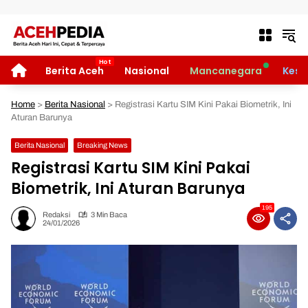
Langsung ke konten
HOME
Berita Aceh
Nasional
Mancanegara
Kese
Home
>
Berita Nasional
>
Registrasi Kartu SIM Kini Pakai Biometrik, Ini
Aturan Barunya
Berita Nasional
Breaking News
Registrasi Kartu SIM Kini Pakai
Biometrik, Ini Aturan Barunya
195
Redaksi
3 Min Baca
24/01/2026