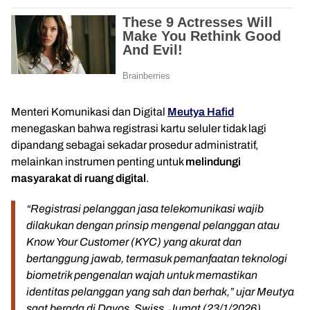
Menteri Komunikasi dan Digital
Meutya Hafid
menegaskan bahwa registrasi kartu seluler tidak lagi
dipandang sebagai sekadar prosedur administratif,
melainkan instrumen penting untuk
melindungi
masyarakat di ruang digital
.
“Registrasi pelanggan jasa telekomunikasi wajib
dilakukan dengan prinsip mengenal pelanggan atau
Know Your Customer
(KYC) yang akurat dan
bertanggung jawab, termasuk pemanfaatan teknologi
biometrik pengenalan wajah untuk memastikan
identitas pelanggan yang sah dan berhak,” ujar Meutya
saat berada di Davos, Swiss, Jumat (23/1/2026).