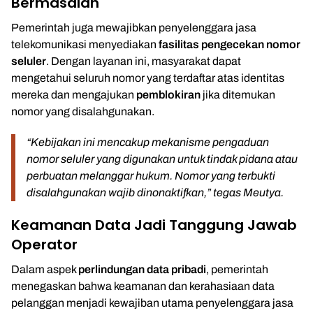
Bermasalah
Pemerintah juga mewajibkan penyelenggara jasa
telekomunikasi menyediakan
fasilitas pengecekan nomor
seluler
. Dengan layanan ini, masyarakat dapat
mengetahui seluruh nomor yang terdaftar atas identitas
mereka dan mengajukan
pemblokiran
jika ditemukan
nomor yang disalahgunakan.
“Kebijakan ini mencakup mekanisme pengaduan
nomor seluler yang digunakan untuk tindak pidana atau
perbuatan melanggar hukum. Nomor yang terbukti
disalahgunakan wajib dinonaktifkan,” tegas Meutya.
Keamanan Data Jadi Tanggung Jawab
Operator
Dalam aspek
perlindungan data pribadi
, pemerintah
menegaskan bahwa keamanan dan kerahasiaan data
pelanggan menjadi kewajiban utama penyelenggara jasa