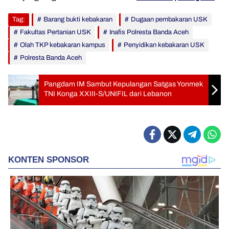
Tag:
Barang bukti kebakaran
Dugaan pembakaran USK
Fakultas Pertanian USK
Inafis Polresta Banda Aceh
Olah TKP kebakaran kampus
Penyidikan kebakaran USK
Polresta Banda Aceh
Pangdam IM Sambut Kepulangan Satgas Yonmek
TNI Konga XXIII-S/UNIFIL dari Lebanon