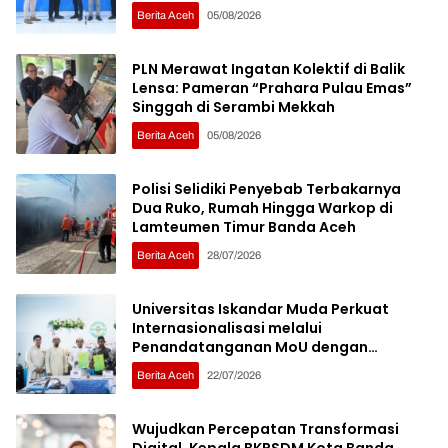
Pelatihan
Berita Aceh
05/08/2026
PLN Merawat Ingatan Kolektif di Balik
Lensa: Pameran “Prahara Pulau Emas”
Singgah di Serambi Mekkah
Berita Aceh
05/08/2026
Polisi Selidiki Penyebab Terbakarnya
Dua Ruko, Rumah Hingga Warkop di
Lamteumen Timur Banda Aceh
Berita Aceh
28/07/2026
Universitas Iskandar Muda Perkuat
Internasionalisasi melalui
Penandatanganan MoU dengan
Sembilan Institusi Pendidikan Thailand
Berita Aceh
22/07/2026
Selatan
Wujudkan Percepatan Transformasi
Digital, Kepala BKPSDM Kota Banda