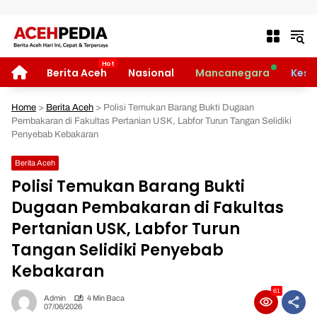
Langsung ke konten
HOME
Berita Aceh
Nasional
Mancanegara
Kese
Home
>
Berita Aceh
>
Polisi Temukan Barang Bukti Dugaan
Pembakaran di Fakultas Pertanian USK, Labfor Turun Tangan Selidiki
Penyebab Kebakaran
Berita Aceh
Polisi Temukan Barang Bukti
Dugaan Pembakaran di Fakultas
Pertanian USK, Labfor Turun
Tangan Selidiki Penyebab
Kebakaran
61
Admin
4 Min Baca
07/06/2026