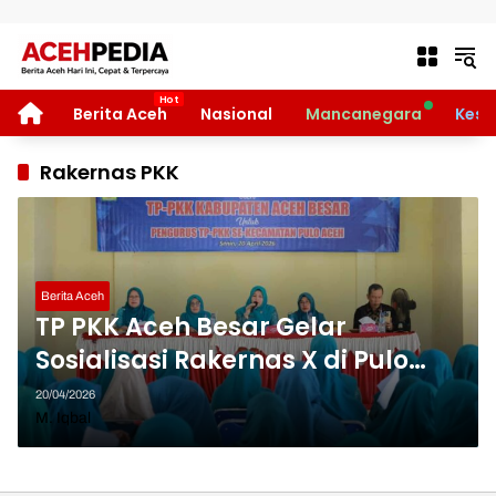
Langsung ke konten
HOME
Berita Aceh
Nasional
Mancanegara
Kese
Rakernas PKK
Berita Aceh
TP PKK Aceh Besar Gelar
Sosialisasi Rakernas X di Pulo
Aceh, Salurkan Bantuan untuk
20/04/2026
Warga dan Lansia
M. Iqbal